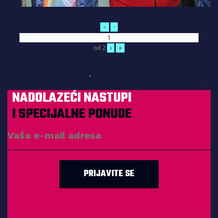
«
‹
od
2
›
»
NADOLAZEĆI NASTUPI
I SPECIJALNE PONUDE
PRIJAVITE SE