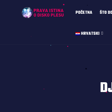
POČETNA
ŠTO D
HRVATSKI
D