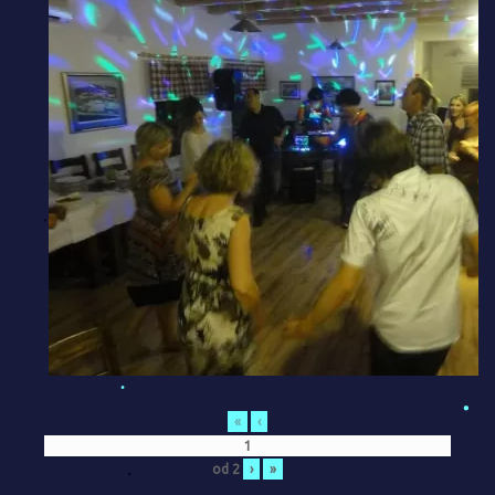
«
‹
od
2
›
»